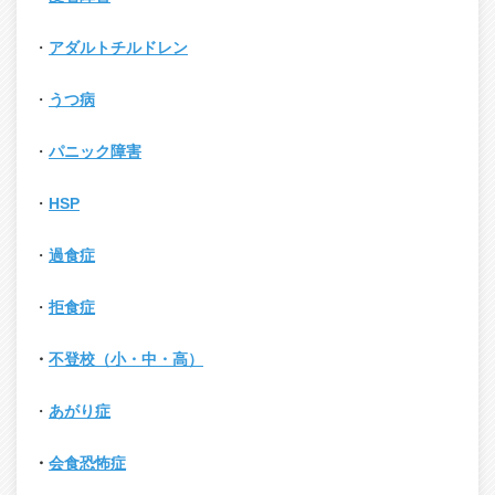
・
アダルトチルドレン
・
うつ病
・
パニック障害
・
HSP
・
過食症
・
拒食症
・
不登校（小・中・高）
・
あがり症
・
会食恐怖症