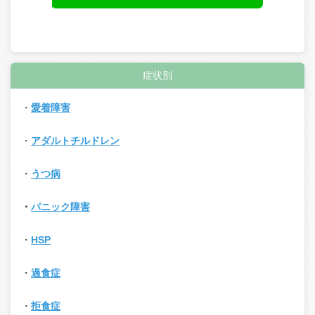
症状別
・
愛着障害
・
アダルトチルドレン
・
うつ病
・
パニック障害
・
HSP
・
過食症
・
拒食症