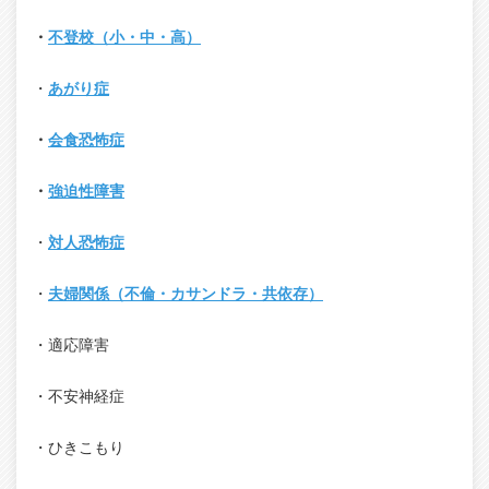
・
不登校（小・中・高）
・
あがり症
・
会食恐怖症
・
強迫性障害
・
対人恐怖症
・
夫婦関係（不倫・カサンドラ・共依存）
・適応障害
・不安神経症
・ひきこもり